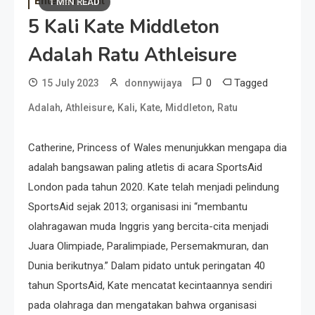
Entertainment
1 MIN READ
5 Kali Kate Middleton
Adalah Ratu Athleisure
0
Tagged
15 July 2023
donnywijaya
,
,
,
,
,
Adalah
Athleisure
Kali
Kate
Middleton
Ratu
Catherine, Princess of Wales menunjukkan mengapa dia
adalah bangsawan paling atletis di acara SportsAid
London pada tahun 2020. Kate telah menjadi pelindung
SportsAid sejak 2013; organisasi ini “membantu
olahragawan muda Inggris yang bercita-cita menjadi
Juara Olimpiade, Paralimpiade, Persemakmuran, dan
Dunia berikutnya.” Dalam pidato untuk peringatan 40
tahun SportsAid, Kate mencatat kecintaannya sendiri
pada olahraga dan mengatakan bahwa organisasi