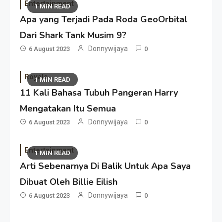
Entertainment
1 MIN READ
Apa yang Terjadi Pada Roda GeoOrbital
Dari Shark Tank Musim 9?
Donnywijaya
6 August 2023
0
Royals
1 MIN READ
11 Kali Bahasa Tubuh Pangeran Harry
Mengatakan Itu Semua
Donnywijaya
6 August 2023
0
Entertainment
1 MIN READ
Arti Sebenarnya Di Balik Untuk Apa Saya
Dibuat Oleh Billie Eilish
Donnywijaya
6 August 2023
0