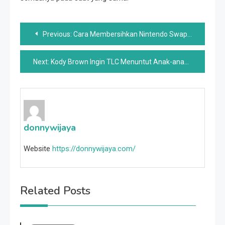
Post
Previous:
Cara Membersihkan Nintendo Swap dan Pleasure-Cons Anda dengan Aman
navigation
Next:
Kody Brown Ingin TLC Menuntut Anak-anaknya Jika Mereka Berbicara ‘Negatif’ Tentang Dia Di Media Sosial
donnywijaya
Website
https://donnywijaya.com/
Related Posts