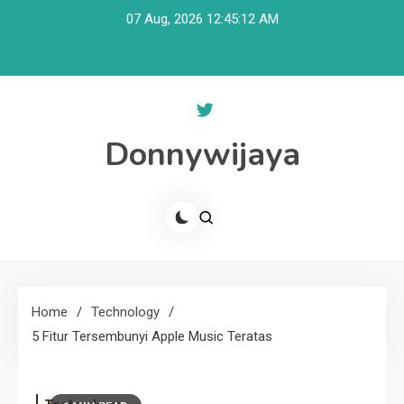
Skip
07 Aug, 2026
12:45:12 AM
to
content
Donnywijaya
Home
Technology
5 Fitur Tersembunyi Apple Music Teratas