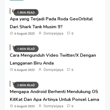
Entertainment
1 MIN READ
Apa yang Terjadi Pada Roda GeoOrbital
Dari Shark Tank Musim 9?
Donnywijaya
6 August 2023
0
Technology
1 MIN READ
Cara Mengunduh Video Twitter/X Dengan
Langganan Biru Anda
Donnywijaya
6 August 2023
0
Technology
1 MIN READ
Mengapa Android Berhenti Mendukung OS
KitKat Dan Apa Artinya Untuk Ponsel Lama
Donnywijaya
6 August 2023
0