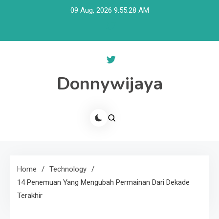
Skip
09 Aug, 2026
9:55:28 AM
to
content
Donnywijaya
Home
Technology
14 Penemuan Yang Mengubah Permainan Dari Dekade
Terakhir