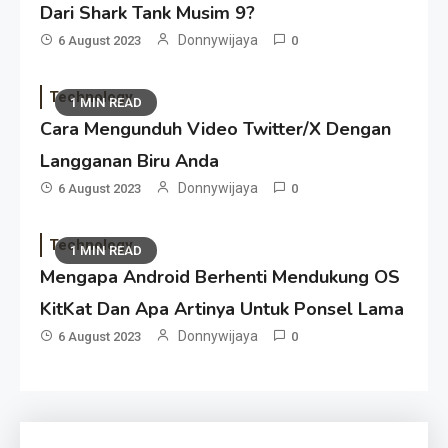
Dari Shark Tank Musim 9?
Donnywijaya
6 August 2023
0
Technology
1 MIN READ
Cara Mengunduh Video Twitter/X Dengan
Langganan Biru Anda
Donnywijaya
6 August 2023
0
Technology
1 MIN READ
Mengapa Android Berhenti Mendukung OS
KitKat Dan Apa Artinya Untuk Ponsel Lama
Donnywijaya
6 August 2023
0