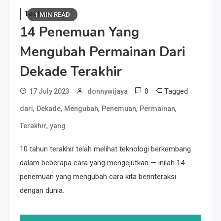
Technology
1 MIN READ
14 Penemuan Yang
Mengubah Permainan Dari
Dekade Terakhir
0
Tagged
17 July 2023
donnywijaya
,
,
,
,
,
dari
Dekade
Mengubah
Penemuan
Permainan
,
Terakhir
yang
10 tahun terakhir telah melihat teknologi berkembang
dalam beberapa cara yang mengejutkan — inilah 14
penemuan yang mengubah cara kita berinteraksi
dengan dunia.
Post