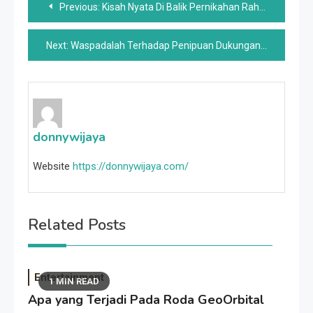
Previous:
Kisah Nyata Di Balik Pernikahan Rahasia JFK Jr. Dan Carolyn Bessette
navigation
Next:
Waspadalah Terhadap Penipuan Dukungan Pelanggan Maskapai Baru Ini Yang Membodohi Wisatawan
donnywijaya
Website
https://donnywijaya.com/
Related Posts
Entertainment
1 MIN READ
Apa yang Terjadi Pada Roda GeoOrbital