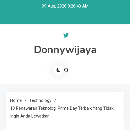
Skip
09 Aug, 2026
9:26:40 AM
to
content
Donnywijaya
Home
Technology
10 Penawaran Teknologi Prime Day Terbaik Yang Tidak
Ingin Anda Lewatkan