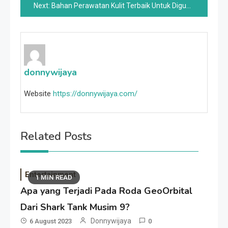
Next:
Bahan Perawatan Kulit Terbaik Untuk Digunakan Dengan Niacinamide Untuk Kulit Kering
donnywijaya
Website
https://donnywijaya.com/
Related Posts
Entertainment
1 MIN READ
Apa yang Terjadi Pada Roda GeoOrbital
Dari Shark Tank Musim 9?
Donnywijaya
6 August 2023
0