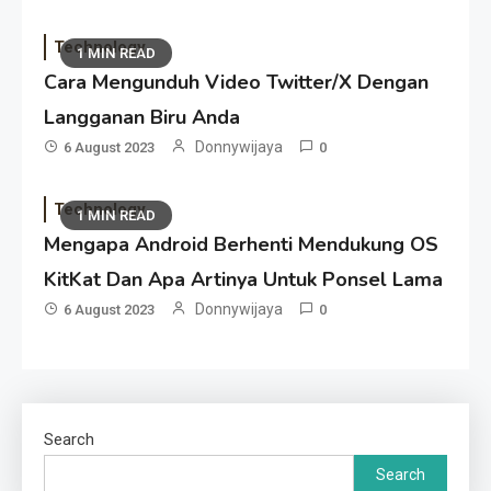
Technology
1 MIN READ
Cara Mengunduh Video Twitter/X Dengan
Langganan Biru Anda
Donnywijaya
6 August 2023
0
Technology
1 MIN READ
Mengapa Android Berhenti Mendukung OS
KitKat Dan Apa Artinya Untuk Ponsel Lama
Donnywijaya
6 August 2023
0
Search
Search