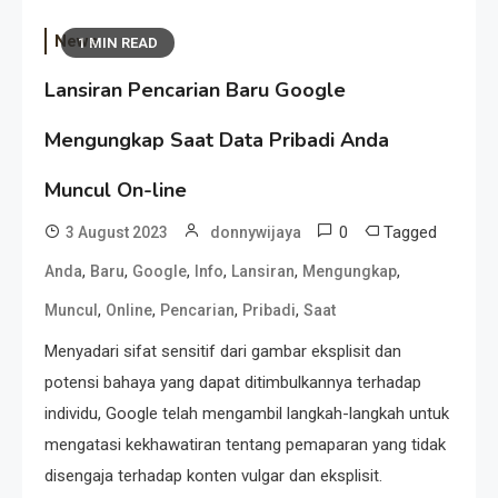
News
1 MIN READ
Lansiran Pencarian Baru Google
Mengungkap Saat Data Pribadi Anda
Muncul On-line
0
Tagged
3 August 2023
donnywijaya
,
,
,
,
,
,
Anda
Baru
Google
Info
Lansiran
Mengungkap
,
,
,
,
Muncul
Online
Pencarian
Pribadi
Saat
Menyadari sifat sensitif dari gambar eksplisit dan
potensi bahaya yang dapat ditimbulkannya terhadap
individu, Google telah mengambil langkah-langkah untuk
mengatasi kekhawatiran tentang pemaparan yang tidak
disengaja terhadap konten vulgar dan eksplisit.