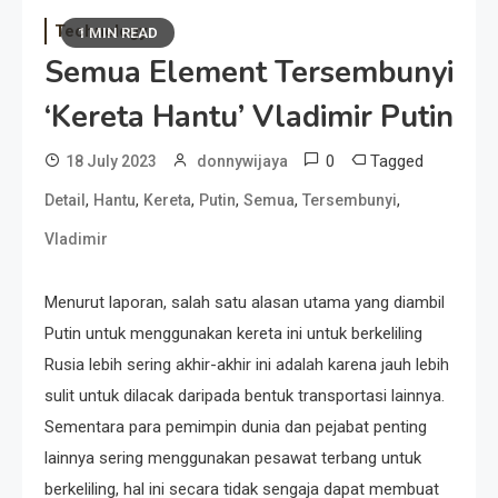
Technology
1 MIN READ
Semua Element Tersembunyi
‘Kereta Hantu’ Vladimir Putin
0
Tagged
18 July 2023
donnywijaya
,
,
,
,
,
,
Detail
Hantu
Kereta
Putin
Semua
Tersembunyi
Vladimir
Menurut laporan, salah satu alasan utama yang diambil
Putin untuk menggunakan kereta ini untuk berkeliling
Rusia lebih sering akhir-akhir ini adalah karena jauh lebih
sulit untuk dilacak daripada bentuk transportasi lainnya.
Sementara para pemimpin dunia dan pejabat penting
lainnya sering menggunakan pesawat terbang untuk
berkeliling, hal ini secara tidak sengaja dapat membuat