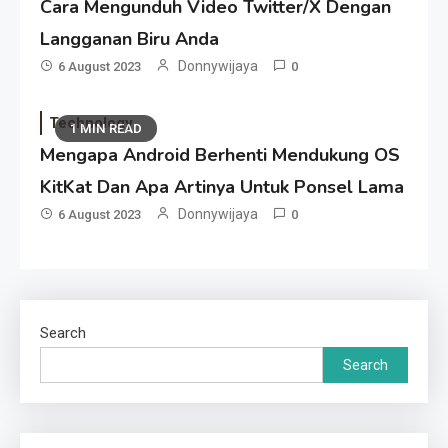
Cara Mengunduh Video Twitter/X Dengan
Langganan Biru Anda
Donnywijaya
6 August 2023
0
Technology
1 MIN READ
Mengapa Android Berhenti Mendukung OS
KitKat Dan Apa Artinya Untuk Ponsel Lama
Donnywijaya
6 August 2023
0
Search
Search