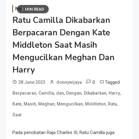
News
1 MIN READ
Ratu Camilla Dikabarkan
Berpacaran Dengan Kate
Middleton Saat Masih
Mengucilkan Meghan Dan
Harry
0
Tagged
28 June 2023
donnywijaya
,
,
,
,
,
,
Berpacaran
Camilla
dan
Dengan
Dikabarkan
Harry
,
,
,
,
,
,
Kate
Masih
Meghan
Mengucilkan
Middleton
Ratu
Saat
Pada penobatan Raja Charles III, Ratu Camilla juga