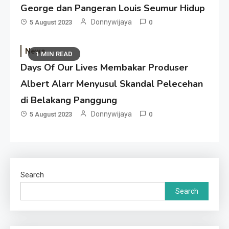
George dan Pangeran Louis Seumur Hidup
Donnywijaya
5 August 2023
0
News
1 MIN READ
Days Of Our Lives Membakar Produser
Albert Alarr Menyusul Skandal Pelecehan
di Belakang Panggung
Donnywijaya
5 August 2023
0
Search
Search