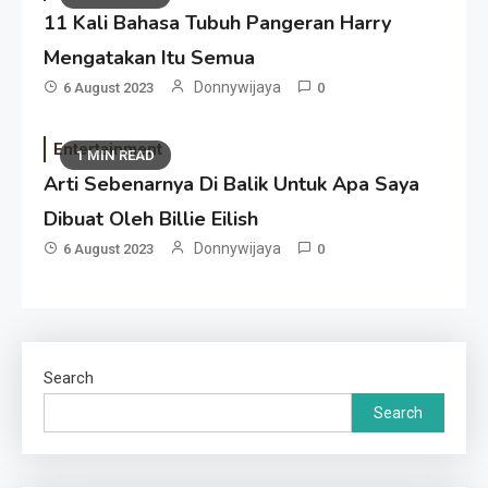
11 Kali Bahasa Tubuh Pangeran Harry
Mengatakan Itu Semua
Donnywijaya
6 August 2023
0
Entertainment
1 MIN READ
Arti Sebenarnya Di Balik Untuk Apa Saya
Dibuat Oleh Billie Eilish
Donnywijaya
6 August 2023
0
Search
Search