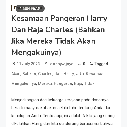
Entertainment
1 MIN READ
Kesamaan Pangeran Harry
Dan Raja Charles (Bahkan
Jika Mereka Tidak Akan
Mengakuinya)
0
Tagged
11 July 2023
donnywijaya
,
,
,
,
,
,
,
Akan
Bahkan
Charles
dan
Harry
Jika
Kesamaan
,
,
,
,
Mengakuinya
Mereka
Pangeran
Raja
Tidak
Menjadi bagian dari keluarga kerajaan pada dasarnya
berarti masyarakat akan selalu tahu tentang Anda dan
kehidupan Anda. Tentu saja, ini adalah fakta yang sering
dikeluhkan Harry, dan kita cenderung berasumsi bahwa