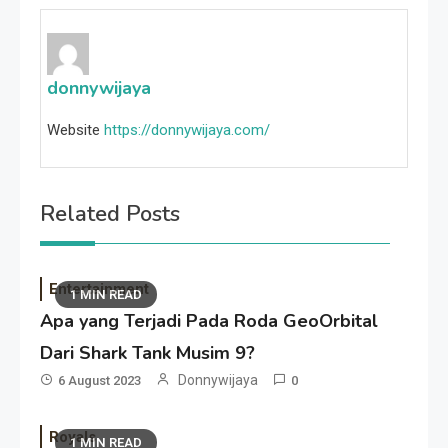
donnywijaya
Website
https://donnywijaya.com/
Related Posts
Entertainment
1 MIN READ
Apa yang Terjadi Pada Roda GeoOrbital
Dari Shark Tank Musim 9?
Donnywijaya
6 August 2023
0
Royals
1 MIN READ