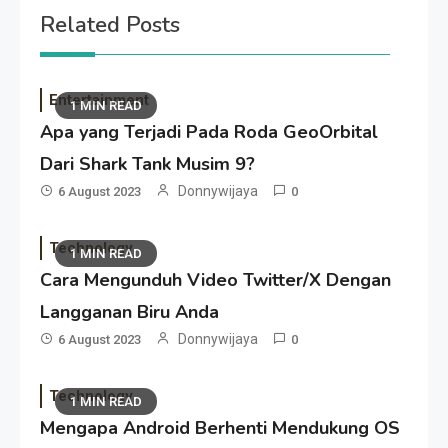
Related Posts
Entertainment
1 MIN READ
Apa yang Terjadi Pada Roda GeoOrbital
Dari Shark Tank Musim 9?
Donnywijaya
6 August 2023
0
Technology
1 MIN READ
Cara Mengunduh Video Twitter/X Dengan
Langganan Biru Anda
Donnywijaya
6 August 2023
0
Technology
1 MIN READ
Mengapa Android Berhenti Mendukung OS