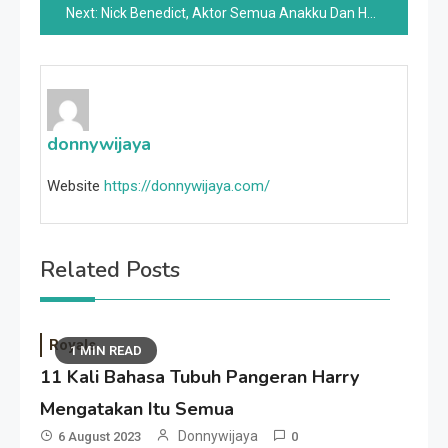
Next:
Nick Benedict, Aktor Semua Anakku Dan Hari Hidup Kita, Meninggal
donnywijaya
Website
https://donnywijaya.com/
Related Posts
Royals
1 MIN READ
11 Kali Bahasa Tubuh Pangeran Harry
Mengatakan Itu Semua
Donnywijaya
6 August 2023
0