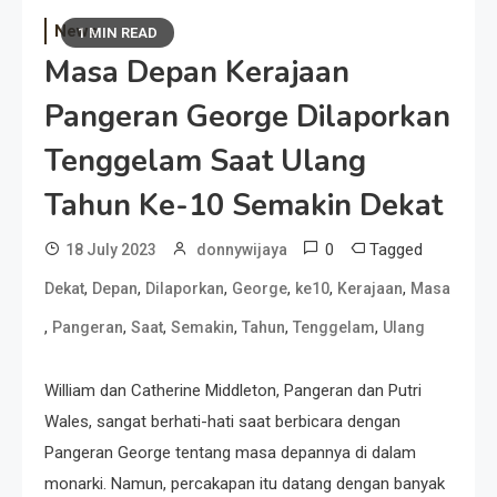
News
1 MIN READ
Masa Depan Kerajaan
Pangeran George Dilaporkan
Tenggelam Saat Ulang
Tahun Ke-10 Semakin Dekat
0
Tagged
18 July 2023
donnywijaya
,
,
,
,
,
,
Dekat
Depan
Dilaporkan
George
ke10
Kerajaan
Masa
,
,
,
,
,
,
Pangeran
Saat
Semakin
Tahun
Tenggelam
Ulang
William dan Catherine Middleton, Pangeran dan Putri
Wales, sangat berhati-hati saat berbicara dengan
Pangeran George tentang masa depannya di dalam
monarki. Namun, percakapan itu datang dengan banyak