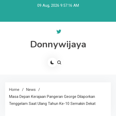
Skip
09 Aug, 2026
9:57:16 AM
to
content
Donnywijaya
Home
News
Masa Depan Kerajaan Pangeran George Dilaporkan
Tenggelam Saat Ulang Tahun Ke-10 Semakin Dekat