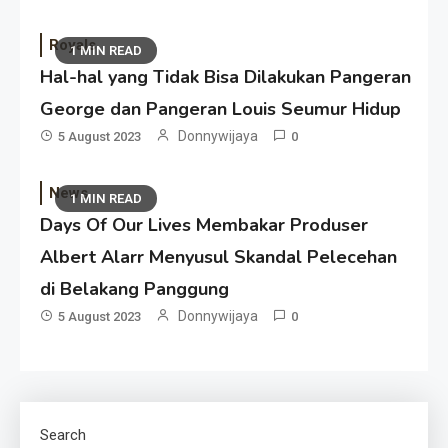
Royals
1 MIN READ
Hal-hal yang Tidak Bisa Dilakukan Pangeran
George dan Pangeran Louis Seumur Hidup
Donnywijaya
5 August 2023
0
News
1 MIN READ
Days Of Our Lives Membakar Produser
Albert Alarr Menyusul Skandal Pelecehan
di Belakang Panggung
Donnywijaya
5 August 2023
0
Search