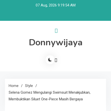
Skip
07 Aug, 2026
9:19:55 AM
to
content
Donnywijaya
Home
Style
Selena Gomez Mengulangi Swimsuit Menakjubkan,
Membuktikan Siluet One-Piece Masih Bergaya