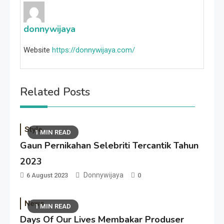
donnywijaya
Website
https://donnywijaya.com/
Related Posts
Style
1 MIN READ
Gaun Pernikahan Selebriti Tercantik Tahun
2023
Donnywijaya
6 August 2023
0
News
1 MIN READ
Days Of Our Lives Membakar Produser