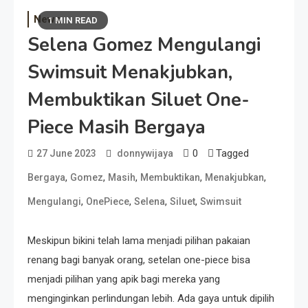
News
1 MIN READ
Selena Gomez Mengulangi
Swimsuit Menakjubkan,
Membuktikan Siluet One-
Piece Masih Bergaya
0
Tagged
27 June 2023
donnywijaya
,
,
,
,
,
Bergaya
Gomez
Masih
Membuktikan
Menakjubkan
,
,
,
,
Mengulangi
OnePiece
Selena
Siluet
Swimsuit
Meskipun bikini telah lama menjadi pilihan pakaian
renang bagi banyak orang, setelan one-piece bisa
menjadi pilihan yang apik bagi mereka yang
menginginkan perlindungan lebih. Ada gaya untuk dipilih