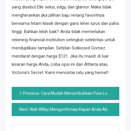
yang disebut Elle seksi, edgy, dan glamor. Maka tidak
mengherankan jika pilihan baju renang favoritnya
berwarna hitam klasik dengan garis leher lurus dan paha
tinggi. Bahkan lebih baik? Anda tidak memerlukan
rekening financial institution setingkat selebritas untuk
menduplikasi tampilan. Setelan Solkissed Gomez
mendarat dengan harga $121. Jika itu masih di luar
kisaran harga Anda, coba opsi ini dari Athleta atau
Victoria’s Secret. Kami mencintai ratu yang hemat!
Post
Previous:
Cara Mudah Menumbuhkan Pixie Lower Anda
navigation
Next:
Walt Willey Mengonfirmasi Kapan Anda Akhirnya Akan Melihat Jackson Montgomery Di Rumah Sakit Umum