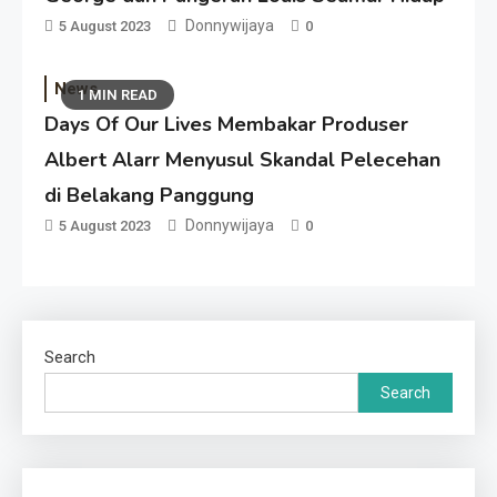
Donnywijaya
5 August 2023
0
News
1 MIN READ
Days Of Our Lives Membakar Produser
Albert Alarr Menyusul Skandal Pelecehan
di Belakang Panggung
Donnywijaya
5 August 2023
0
Search
Search