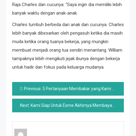
Raja Charles dan cucunya: “Saya ingin dia memiliki lebih
banyak waktu dengan anak-anak.
Charles tumbuh berbeda dari anak dan cucunya. Charles
lebih banyak dibesarkan oleh pengasuh ketika dia masih
muda ketika orang tuanya bekerja, yang mungkin
membuat menjadi orang tua sendiri menantang. William
tampaknya lebih mengikuti jejak ibunya dengan bekerja
untuk hadir dan fokus pada keluarga mudanya.
Post
Previous:
5 Pertanyaan Membakar yang Kami Harapkan Terjawab Dalam Memoir Mendatang Britney Spears
navigation
Next:
Kami Siap Untuk Esme Akhirnya Membayar Kejahatannya Di Rumah Sakit Umum (Lanjutkan, Sudah!)