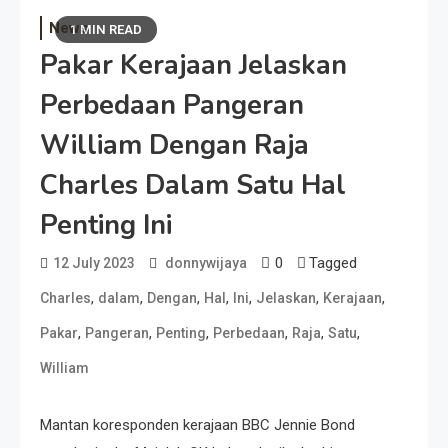
News
1 MIN READ
Pakar Kerajaan Jelaskan
Perbedaan Pangeran
William Dengan Raja
Charles Dalam Satu Hal
Penting Ini
0
Tagged
12 July 2023
donnywijaya
,
,
,
,
,
,
,
Charles
dalam
Dengan
Hal
Ini
Jelaskan
Kerajaan
,
,
,
,
,
,
Pakar
Pangeran
Penting
Perbedaan
Raja
Satu
William
Mantan koresponden kerajaan BBC Jennie Bond