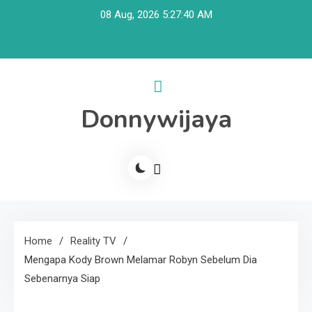
Skip
08 Aug, 2026
5:27:41 AM
to
content
Donnywijaya
Home
Reality TV
Mengapa Kody Brown Melamar Robyn Sebelum Dia
Sebenarnya Siap