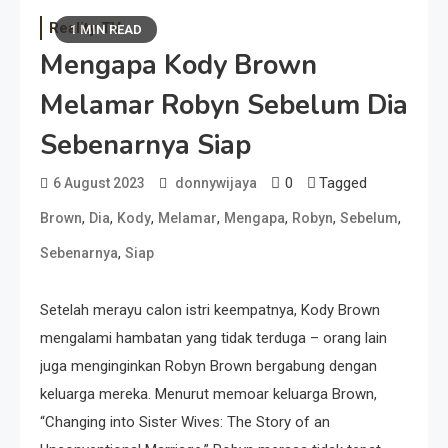
Reality TV
1 MIN READ
Mengapa Kody Brown
Melamar Robyn Sebelum Dia
Sebenarnya Siap
0
Tagged
6 August 2023
donnywijaya
,
,
,
,
,
,
,
Brown
Dia
Kody
Melamar
Mengapa
Robyn
Sebelum
,
Sebenarnya
Siap
Setelah merayu calon istri keempatnya, Kody Brown
mengalami hambatan yang tidak terduga – orang lain
juga menginginkan Robyn Brown bergabung dengan
keluarga mereka. Menurut memoar keluarga Brown,
“Changing into Sister Wives: The Story of an