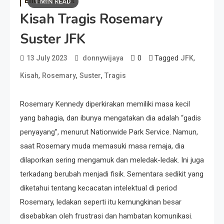
Entertainment
1 MIN READ
Kisah Tragis Rosemary
Suster JFK
0
Tagged
,
13 July 2023
donnywijaya
JFK
,
,
,
Kisah
Rosemary
Suster
Tragis
Rosemary Kennedy diperkirakan memiliki masa kecil
yang bahagia, dan ibunya mengatakan dia adalah “gadis
penyayang”, menurut Nationwide Park Service. Namun,
saat Rosemary muda memasuki masa remaja, dia
dilaporkan sering mengamuk dan meledak-ledak. Ini juga
terkadang berubah menjadi fisik. Sementara sedikit yang
diketahui tentang kecacatan intelektual di period
Rosemary, ledakan seperti itu kemungkinan besar
disebabkan oleh frustrasi dan hambatan komunikasi.