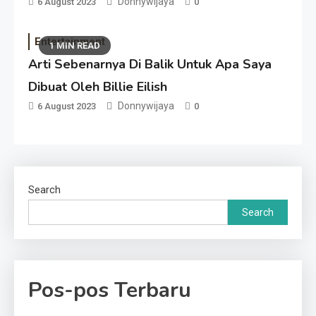
Donnywijaya
6 August 2023
0
Entertainment
1 MIN READ
Arti Sebenarnya Di Balik Untuk Apa Saya
Dibuat Oleh Billie Eilish
Donnywijaya
6 August 2023
0
Search
Search
Pos-pos Terbaru