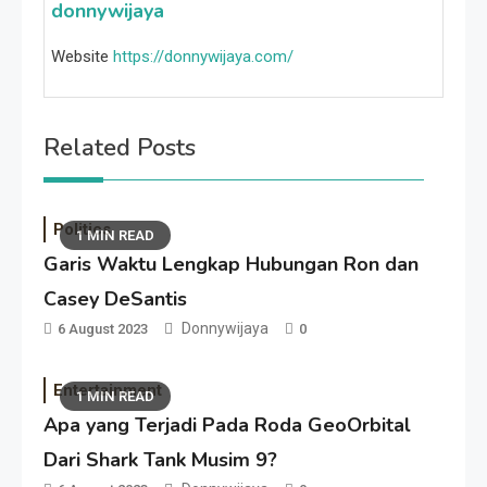
donnywijaya
Website
https://donnywijaya.com/
Related Posts
Politics
1 MIN READ
Garis Waktu Lengkap Hubungan Ron dan
Casey DeSantis
Donnywijaya
6 August 2023
0
Entertainment
1 MIN READ
Apa yang Terjadi Pada Roda GeoOrbital
Dari Shark Tank Musim 9?