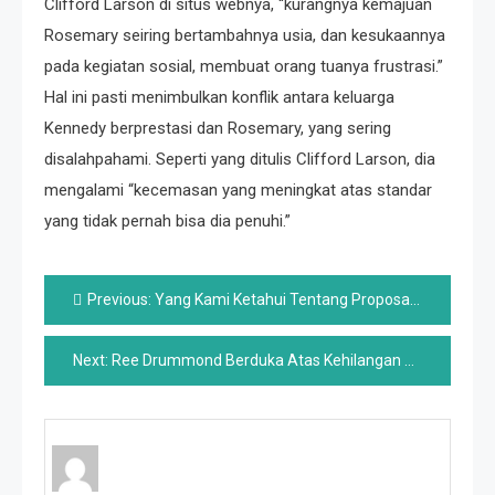
Clifford Larson di situs webnya, “kurangnya kemajuan
Rosemary seiring bertambahnya usia, dan kesukaannya
pada kegiatan sosial, membuat orang tuanya frustrasi.”
Hal ini pasti menimbulkan konflik antara keluarga
Kennedy berprestasi dan Rosemary, yang sering
disalahpahami. Seperti yang ditulis Clifford Larson, dia
mengalami “kecemasan yang meningkat atas standar
yang tidak pernah bisa dia penuhi.”
Post
Previous:
Yang Kami Ketahui Tentang Proposal Italia Tak Terduga dari Hayley Atwell
navigation
Next:
Ree Drummond Berduka Atas Kehilangan Anggota Keluarga Tercintanya