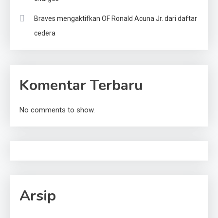
Braves mengaktifkan OF Ronald Acuna Jr. dari daftar
cedera
Komentar Terbaru
No comments to show.
Arsip