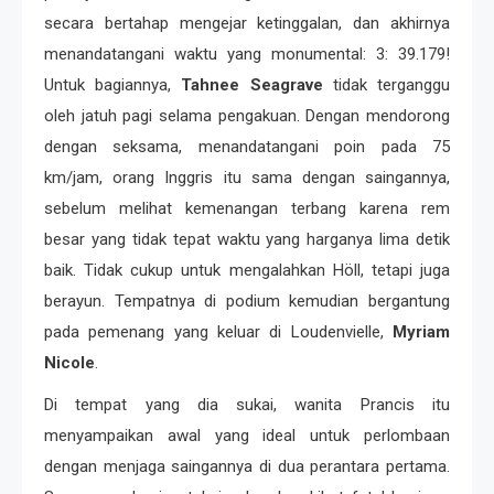
secara bertahap mengejar ketinggalan, dan akhirnya
menandatangani waktu yang monumental: 3: 39.179!
Untuk bagiannya,
Tahnee Seagrave
tidak terganggu
oleh jatuh pagi selama pengakuan. Dengan mendorong
dengan seksama, menandatangani poin pada 75
km/jam, orang Inggris itu sama dengan saingannya,
sebelum melihat kemenangan terbang karena rem
besar yang tidak tepat waktu yang harganya lima detik
baik. Tidak cukup untuk mengalahkan Höll, tetapi juga
berayun. Tempatnya di podium kemudian bergantung
pada pemenang yang keluar di Loudenvielle,
Myriam
Nicole
.
Di tempat yang dia sukai, wanita Prancis itu
menyampaikan awal yang ideal untuk perlombaan
dengan menjaga saingannya di dua perantara pertama.