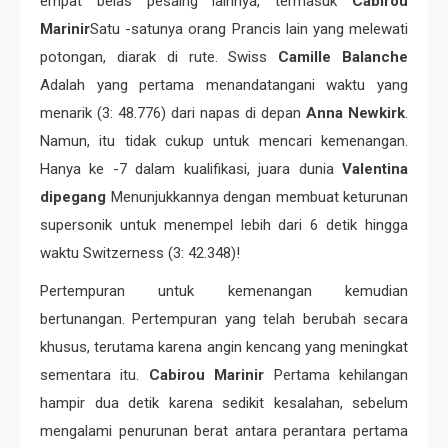
empat belas pesaing lainnya, termasuk
Cabirou
Marinir
Satu -satunya orang Prancis lain yang melewati
potongan, diarak di rute. Swiss
Camille Balanche
Adalah yang pertama menandatangani waktu yang
menarik (3: 48.776) dari napas di depan
Anna Newkirk
.
Namun, itu tidak cukup untuk mencari kemenangan.
Hanya ke -7 dalam kualifikasi, juara dunia
Valentina
dipegang
Menunjukkannya dengan membuat keturunan
supersonik untuk menempel lebih dari 6 detik hingga
waktu Switzerness (3: 42.348)!
Pertempuran untuk kemenangan kemudian
bertunangan. Pertempuran yang telah berubah secara
khusus, terutama karena angin kencang yang meningkat
sementara itu.
Cabirou Marinir
Pertama kehilangan
hampir dua detik karena sedikit kesalahan, sebelum
mengalami penurunan berat antara perantara pertama