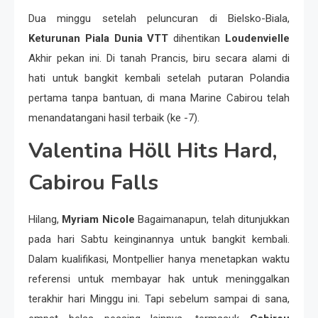
Dua minggu setelah peluncuran di Bielsko-Biala,
Keturunan Piala Dunia VTT
dihentikan
Loudenvielle
Akhir pekan ini. Di tanah Prancis, biru secara alami di
hati untuk bangkit kembali setelah putaran Polandia
pertama tanpa bantuan, di mana Marine Cabirou telah
menandatangani hasil terbaik (ke -7).
Valentina Höll Hits Hard,
Cabirou Falls
Hilang,
Myriam Nicole
Bagaimanapun, telah ditunjukkan
pada hari Sabtu keinginannya untuk bangkit kembali.
Dalam kualifikasi, Montpellier hanya menetapkan waktu
referensi untuk membayar hak untuk meninggalkan
terakhir hari Minggu ini. Tapi sebelum sampai di sana,