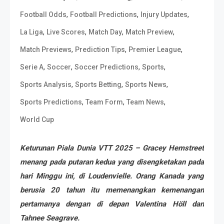
,
,
,
Football Odds
Football Predictions
Injury Updates
,
,
,
,
La Liga
Live Scores
Match Day
Match Preview
,
,
,
Match Previews
Prediction Tips
Premier League
,
,
,
,
Serie A
Soccer
Soccer Predictions
Sports
,
,
,
Sports Analysis
Sports Betting
Sports News
,
,
,
Sports Predictions
Team Form
Team News
World Cup
Keturunan Piala Dunia VTT 2025 – Gracey Hemstreet
menang pada putaran kedua yang disengketakan pada
hari Minggu ini, di Loudenvielle. Orang Kanada yang
berusia 20 tahun itu memenangkan kemenangan
pertamanya dengan di depan Valentina Höll dan
Tahnee Seagrave.