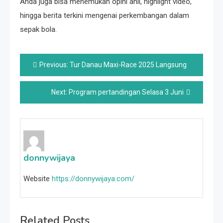
Anda juga bisa menemukan opini ahli, highlight video,
hingga berita terkini mengenai perkembangan dalam
sepak bola.
Post
Previous:
Tur Danau Maxi-Race 2025 Langsung
navigation
Next:
Program pertandingan Selasa 3 Juni
donnywijaya
Website
https://donnywijaya.com/
Related Posts