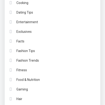
Cooking
Dating Tips
Entertainment
Exclusives
Facts
Fashion Tips
Fashion Trends
Fitness
Food & Nutrition
Gaming
Hair