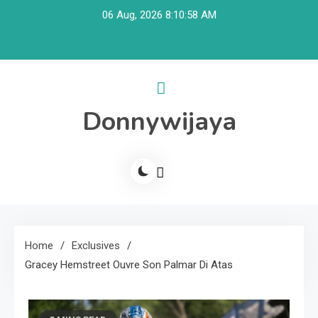
Skip
06 Aug, 2026
8:10:59 AM
to
content
Donnywijaya
Home
Exclusives
Gracey Hemstreet Ouvre Son Palmar Di Atas