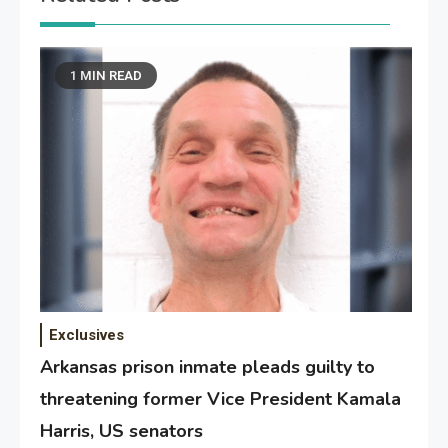
1 MIN READ
Exclusives
Arkansas prison inmate pleads guilty to
threatening former Vice President Kamala
Harris, US senators