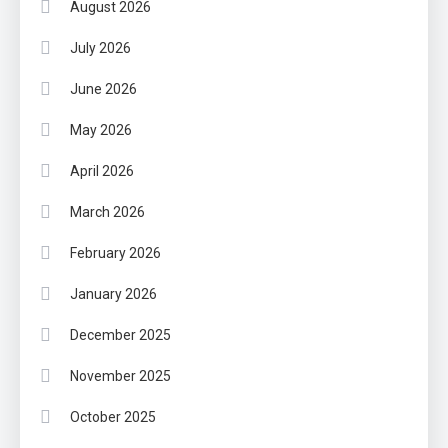
August 2026
July 2026
June 2026
May 2026
April 2026
March 2026
February 2026
January 2026
December 2025
November 2025
October 2025