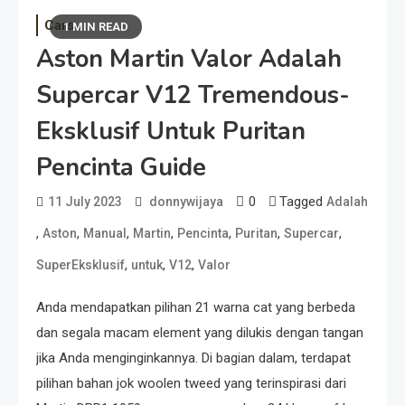
Cars
1 MIN READ
Aston Martin Valor Adalah
Supercar V12 Tremendous-
Eksklusif Untuk Puritan
Pencinta Guide
0
Tagged
11 July 2023
donnywijaya
Adalah
,
,
,
,
,
,
,
Aston
Manual
Martin
Pencinta
Puritan
Supercar
,
,
,
SuperEksklusif
untuk
V12
Valor
Anda mendapatkan pilihan 21 warna cat yang berbeda
dan segala macam element yang dilukis dengan tangan
jika Anda menginginkannya. Di bagian dalam, terdapat
pilihan bahan jok woolen tweed yang terinspirasi dari