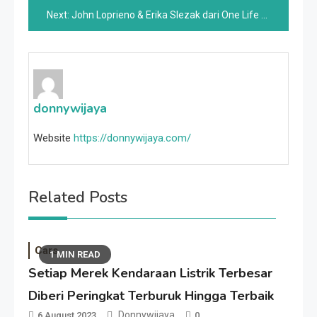
navigation
Next:
John Loprieno & Erika Slezak dari One Life To Reside Memberikan Penghormatan Emosional Kepada Andrea Evans
donnywijaya
Website
https://donnywijaya.com/
Related Posts
Cars
1 MIN READ
Setiap Merek Kendaraan Listrik Terbesar
Diberi Peringkat Terburuk Hingga Terbaik
Donnywijaya
6 August 2023
0