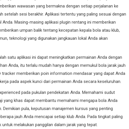
memberikan wawasan yang bermakna dengan setiap perjalanan ke
 setelah sesi berakhir. Aplikasi tertentu yang paling sesuai dengan
 Anda. Masing-masing aplikasi plugin rentang ini memberikan
erikan umpan balik tentang kecepatan kepala bola atau klub,
amun, teknologi yang digunakan jangkauan lokal Anda akan
ah satu aplikasi ini dapat meningkatkan permainan Anda dengan
ihan Anda, itu terlalu mudah hanya dengan memukul bola jarak jauh
vary tracker memberikan poin information mendasar yang dapat Anda
rja pada aspek kunci dari permainan Anda secara keseluruhan.
nexperienced pada pukulan pendekatan Anda. Memahami sudut
u baji yang khas dapat membantu memahami mengapa bola Anda
ah. Demikian pula, keputusan manajemen kursus yang penting
erapa jauh Anda mencapai setiap klub Anda. Pada tingkat paling
k untuk melakukan panggilan dalam jarak yang tepat.