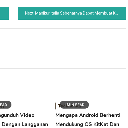
Next:
Manikur Italia Sebenarnya Dapat Membuat Kuku Anda Terlihat Lebih Panjang — Begini Caranya
READ
1 MIN READ
gy
Technology
ngunduh Video
Mengapa Android Berhenti
X Dengan Langganan
Mendukung OS KitKat Dan