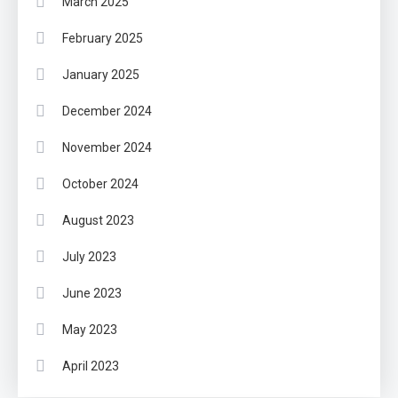
March 2025
February 2025
January 2025
December 2024
November 2024
October 2024
August 2023
July 2023
June 2023
May 2023
April 2023