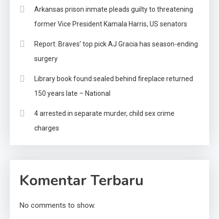
Arkansas prison inmate pleads guilty to threatening
former Vice President Kamala Harris, US senators
Report: Braves’ top pick AJ Gracia has season-ending
surgery
Library book found sealed behind fireplace returned
150 years late – National
4 arrested in separate murder, child sex crime
charges
Komentar Terbaru
No comments to show.