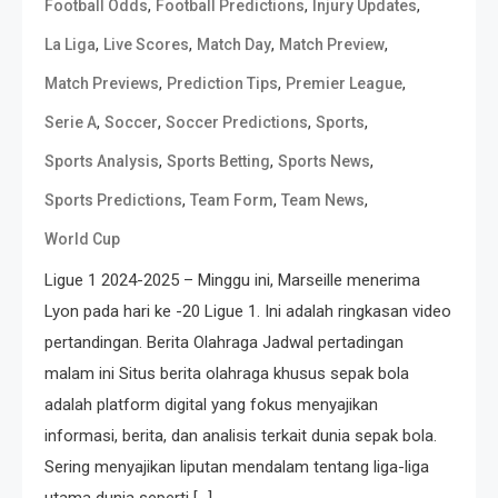
,
,
,
Football Odds
Football Predictions
Injury Updates
,
,
,
,
La Liga
Live Scores
Match Day
Match Preview
,
,
,
Match Previews
Prediction Tips
Premier League
,
,
,
,
Serie A
Soccer
Soccer Predictions
Sports
,
,
,
Sports Analysis
Sports Betting
Sports News
,
,
,
Sports Predictions
Team Form
Team News
World Cup
Ligue 1 2024-2025 – Minggu ini, Marseille menerima
Lyon pada hari ke -20 Ligue 1. Ini adalah ringkasan video
pertandingan. Berita Olahraga Jadwal pertadingan
malam ini Situs berita olahraga khusus sepak bola
adalah platform digital yang fokus menyajikan
informasi, berita, dan analisis terkait dunia sepak bola.
Sering menyajikan liputan mendalam tentang liga-liga