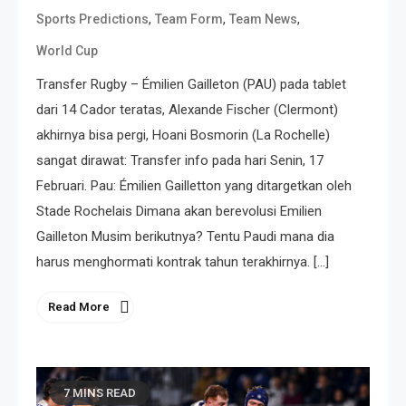
,
,
,
Sports Predictions
Team Form
Team News
World Cup
Transfer Rugby – Émilien Gailleton (PAU) pada tablet
dari 14 Cador teratas, Alexande Fischer (Clermont)
akhirnya bisa pergi, Hoani Bosmorin (La Rochelle)
sangat dirawat: Transfer info pada hari Senin, 17
Februari. Pau: Émilien Gailletton yang ditargetkan oleh
Stade Rochelais Dimana akan berevolusi Emilien
Gailleton Musim berikutnya? Tentu Paudi mana dia
harus menghormati kontrak tahun terakhirnya. […]
Read More
7 MINS READ