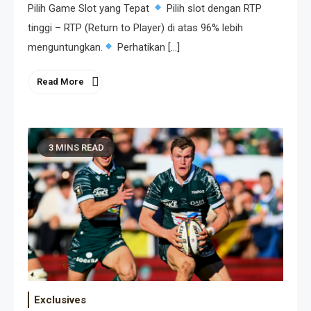
Pilih Game Slot yang Tepat
Pilih slot dengan RTP
tinggi – RTP (Return to Player) di atas 96% lebih
menguntungkan.
Perhatikan […]
Read More
3 MINS READ
Exclusives