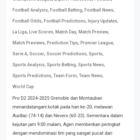
,
,
,
Football Analysis
Football Betting
Football News
,
,
,
Football Odds
Football Predictions
Injury Updates
,
,
,
,
La Liga
Live Scores
Match Day
Match Preview
,
,
,
Match Previews
Prediction Tips
Premier League
,
,
,
,
Serie A
Soccer
Soccer Predictions
Sports
,
,
,
Sports Analysis
Sports Betting
Sports News
,
,
,
Sports Predictions
Team Form
Team News
World Cup
Pro D2 2024-2025 Grenoble dan Montauban
menandatangani kotak pada hari ke-20, melawan
Aurillac (74-14) dan Nevers (60-23). Sementara dalam
kejutan jam 9:00 malam, Agen memberikan peringkat
dengan mendominasi tim yang sangat pucat dari