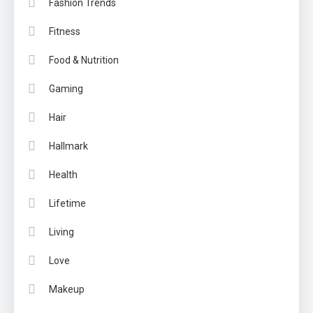
Fashion Trends
Fitness
Food & Nutrition
Gaming
Hair
Hallmark
Health
Lifetime
Living
Love
Makeup