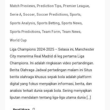
,
,
,
Match Previews
Prediction Tips
Premier League
,
,
,
,
Serie A
Soccer
Soccer Predictions
Sports
,
,
,
Sports Analysis
Sports Betting
Sports News
,
,
,
Sports Predictions
Team Form
Team News
World Cup
Liga Champions 2024-2025 – Selasa ini, Manchester
City menerima Real Madrid di leg pertama Liga
Champions. Ini adalah ringkasan video pertandingan.
Berita Olahraga Jadwal pertadingan malam ini Situs
berita olahraga khusus sepak bola adalah platform
digital yang fokus menyajikan informasi, berita, dan
analisis terkait dunia sepak bola. Sering menyajikan
liputan mendalam tentang liga-liga utama dunia […]
Read More