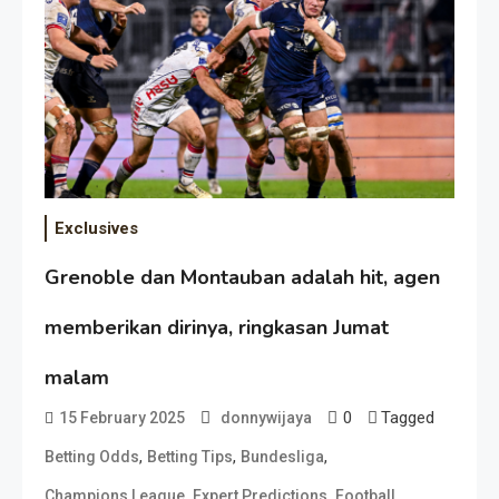
Exclusives
Grenoble dan Montauban adalah hit, agen
memberikan dirinya, ringkasan Jumat
malam
0
Tagged
15 February 2025
donnywijaya
,
,
,
Betting Odds
Betting Tips
Bundesliga
,
,
,
Champions League
Expert Predictions
Football