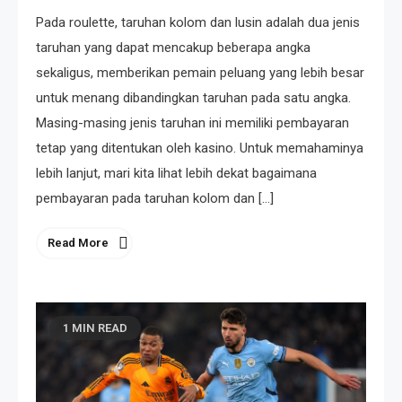
Pada roulette, taruhan kolom dan lusin adalah dua jenis
taruhan yang dapat mencakup beberapa angka
sekaligus, memberikan pemain peluang yang lebih besar
untuk menang dibandingkan taruhan pada satu angka.
Masing-masing jenis taruhan ini memiliki pembayaran
tetap yang ditentukan oleh kasino. Untuk memahaminya
lebih lanjut, mari kita lihat lebih dekat bagaimana
pembayaran pada taruhan kolom dan […]
Read More
1 MIN READ