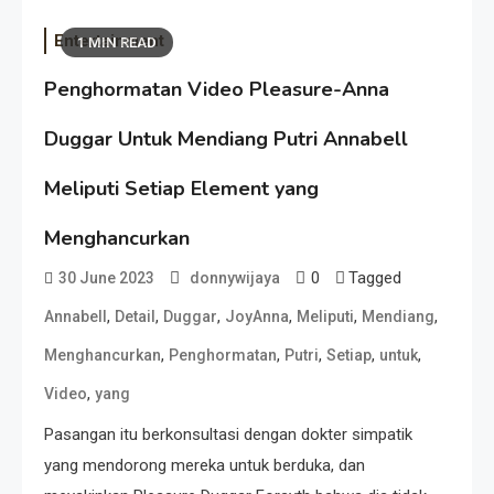
Entertainment
1 MIN READ
Penghormatan Video Pleasure-Anna
Duggar Untuk Mendiang Putri Annabell
Meliputi Setiap Element yang
Menghancurkan
0
Tagged
30 June 2023
donnywijaya
,
,
,
,
,
,
Annabell
Detail
Duggar
JoyAnna
Meliputi
Mendiang
,
,
,
,
,
Menghancurkan
Penghormatan
Putri
Setiap
untuk
,
Video
yang
Pasangan itu berkonsultasi dengan dokter simpatik
yang mendorong mereka untuk berduka, dan