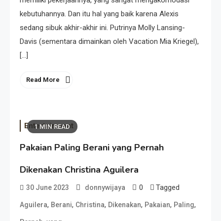
memiliki pekerjaannya, yang sangat mengakomodasi
kebutuhannya. Dan itu hal yang baik karena Alexis
sedang sibuk akhir-akhir ini. Putrinya Molly Lansing-
Davis (sementara dimainkan oleh Vacation Mia Kriegel),
[…]
Read More
Entertainment
1 MIN READ
Pakaian Paling Berani yang Pernah
Dikenakan Christina Aguilera
0
Tagged
30 June 2023
donnywijaya
,
,
,
,
,
,
Aguilera
Berani
Christina
Dikenakan
Pakaian
Paling