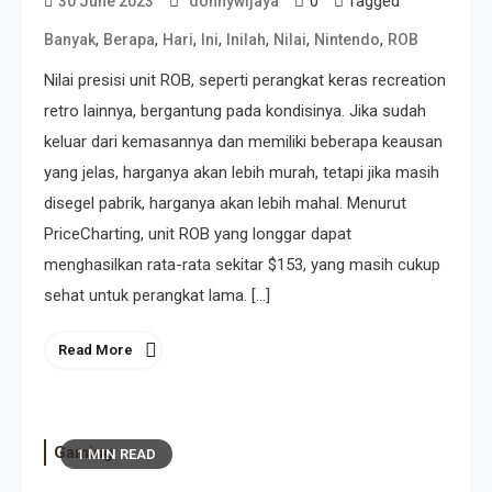
0
Tagged
30 June 2023
donnywijaya
,
,
,
,
,
,
,
Banyak
Berapa
Hari
Ini
Inilah
Nilai
Nintendo
ROB
Nilai presisi unit ROB, seperti perangkat keras recreation
retro lainnya, bergantung pada kondisinya. Jika sudah
keluar dari kemasannya dan memiliki beberapa keausan
yang jelas, harganya akan lebih murah, tetapi jika masih
disegel pabrik, harganya akan lebih mahal. Menurut
PriceCharting, unit ROB yang longgar dapat
menghasilkan rata-rata sekitar $153, yang masih cukup
sehat untuk perangkat lama. […]
Read More
Gaming
1 MIN READ