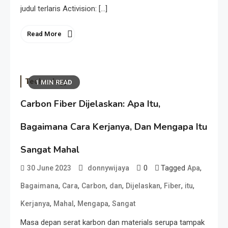
judul terlaris Activision: […]
Read More
Technology
1 MIN READ
Carbon Fiber Dijelaskan: Apa Itu,
Bagaimana Cara Kerjanya, Dan Mengapa Itu
Sangat Mahal
0
Tagged
,
30 June 2023
donnywijaya
Apa
,
,
,
,
,
,
,
Bagaimana
Cara
Carbon
dan
Dijelaskan
Fiber
itu
,
,
,
Kerjanya
Mahal
Mengapa
Sangat
Masa depan serat karbon dan materials serupa tampak