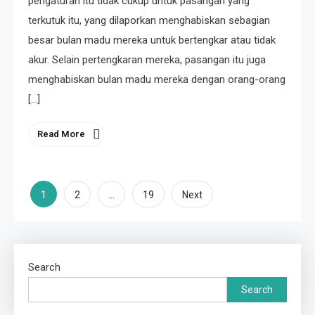
pengaturan itu tidak cukup untuk pasangan yang
terkutuk itu, yang dilaporkan menghabiskan sebagian
besar bulan madu mereka untuk bertengkar atau tidak
akur. Selain pertengkaran mereka, pasangan itu juga
menghabiskan bulan madu mereka dengan orang-orang
[…]
Read More
Posts
1
…
2
19
Next
pagination
Search
Search