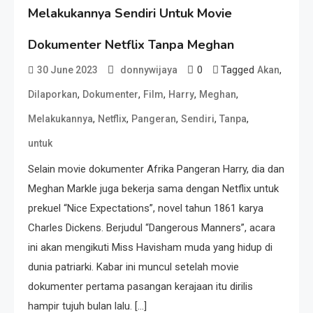
Melakukannya Sendiri Untuk Movie
Dokumenter Netflix Tanpa Meghan
0
Tagged
,
30 June 2023
donnywijaya
Akan
,
,
,
,
,
Dilaporkan
Dokumenter
Film
Harry
Meghan
,
,
,
,
,
Melakukannya
Netflix
Pangeran
Sendiri
Tanpa
untuk
Selain movie dokumenter Afrika Pangeran Harry, dia dan
Meghan Markle juga bekerja sama dengan Netflix untuk
prekuel “Nice Expectations”, novel tahun 1861 karya
Charles Dickens. Berjudul “Dangerous Manners”, acara
ini akan mengikuti Miss Havisham muda yang hidup di
dunia patriarki. Kabar ini muncul setelah movie
dokumenter pertama pasangan kerajaan itu dirilis
hampir tujuh bulan lalu. […]