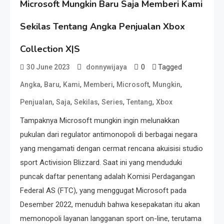
Microsoft Mungkin Baru Saja Memberi Kami
Sekilas Tentang Angka Penjualan Xbox
Collection X|S
0
Tagged
30 June 2023
donnywijaya
,
,
,
,
,
,
Angka
Baru
Kami
Memberi
Microsoft
Mungkin
,
,
,
,
,
Penjualan
Saja
Sekilas
Series
Tentang
Xbox
Tampaknya Microsoft mungkin ingin melunakkan
pukulan dari regulator antimonopoli di berbagai negara
yang mengamati dengan cermat rencana akuisisi studio
sport Activision Blizzard. Saat ini yang menduduki
puncak daftar penentang adalah Komisi Perdagangan
Federal AS (FTC), yang menggugat Microsoft pada
Desember 2022, menuduh bahwa kesepakatan itu akan
memonopoli layanan langganan sport on-line, terutama