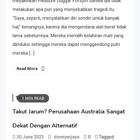
meyakinkan Pleasure Duggar Forsyth bahwa dia tidak
melakukan apa pun yang menyebabkan tragedi itu.
“Saya, seperti, menyalahkan diri sendiri untuk banyak
hal,” kenangnya, karena dia mengendarai alat berat tidak
lama sebelumnya. Mereka memilih kelahiran mati yang
diinduksi sehingga mereka dapat menggendong putri
mereka […]
Read More
Technology
1 MIN READ
Takut Jarum? Perusahaan Australia Sangat
Dekat Dengan Alternatif
0
Tagged
30 June 2023
donnywijaya