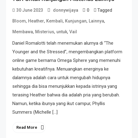
0
Tagged
30 June 2023
donnywijaya
,
,
,
,
,
Bloom
Heather
Kembali
Kunjungan
Lainnya
,
,
,
Membawa
Misterius
untuk
Vail
Daniel Romalotti telah menemukan alurnya di “The
Younger and the Stressed”, mengembangkan platform
online game bernama Omega Sphere yang memenuhi
kebutuhan kreatifnya. Menuangkan energinya ke
dalamnya adalah cara untuk mengubah hidupnya
sehingga dia bisa menunjukkan kepada istrinya yang
terasing Heather bahwa dia adalah pria yang berubah.
Namun, ketika ibunya yang ikut campur, Phyllis
Summers (Michelle […]
Read More