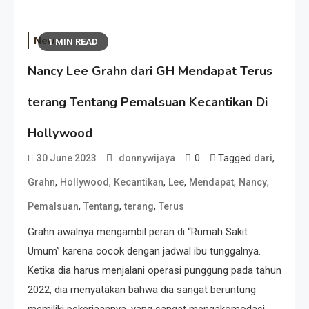
News
1 MIN READ
Nancy Lee Grahn dari GH Mendapat Terus
terang Tentang Pemalsuan Kecantikan Di
Hollywood
0
Tagged
,
30 June 2023
donnywijaya
dari
,
,
,
,
,
,
Grahn
Hollywood
Kecantikan
Lee
Mendapat
Nancy
,
,
,
Pemalsuan
Tentang
terang
Terus
Grahn awalnya mengambil peran di “Rumah Sakit
Umum” karena cocok dengan jadwal ibu tunggalnya.
Ketika dia harus menjalani operasi punggung pada tahun
2022, dia menyatakan bahwa dia sangat beruntung